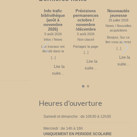
Quelques
Info trafic
Prévisions
Nouveautés
l
news
bibliothèque
permanences
jeunesse
(août à
octobre /
24 juin 2026
25 juillet 2026
novembre
novembre
News
News / Nouvelles
2026)
/décembre
s
acquisitions
La bibliothèque
5 août 2026
5 août 2026
compte environ
Bonjour, Sur ce
Infos / News
Non classé
400 lecteurs
lien vous pourrez
[...]
r
(inclus les enfants
Les travaux ont
Partagez la page
voir les livres
[...]
e
de l’école de
débuté dans la
jeunesses acquis
[...]
Lire la
i
Blanmont) En 2025
Rue des
sur le premier
Lire la
[...]
suite…
e
: 8000 livres ont
Combattants. Il ne
semestre 2026.
Lire la
suite…
été empruntés.
vous est plus
Partagez la page
Lire la
suite…
a
450 livres ont été
possible de monter
suite…
achetés pour un
vers l’école. Le
6
budget de 5427 €
stationnement est
z
Partagez la page
interdit. L’accès se
fait donc par la
Rue du Château
suivie par la Rue
Heures d’ouverture
de l’Eglise. Parking
à l’église ou à la
Place Fechere.
Attention sens de
Samedi et dimanche : de 10h30 à 12h30
circulation unique
sur la Place
Mercredi : de 14h à 16h
Féchère. Fin
UNIQUEMENT EN PERIODE SCOLAIRE
prévue en