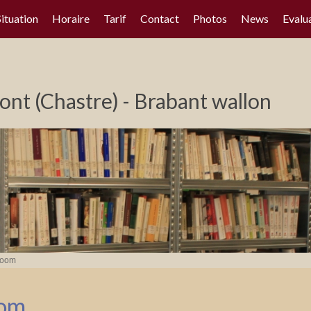
Situation
Horaire
Tarif
Contact
Photos
News
Evalu
nt (Chastre) - Brabant wallon
Zoom
oom