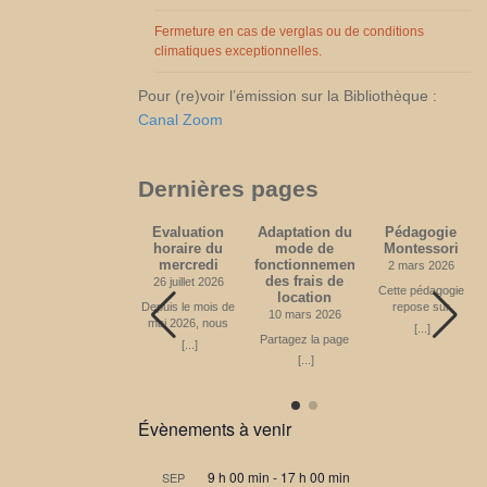
novembre 2026
Partagez la page
Fermeture en cas de verglas ou de conditions
climatiques exceptionnelles.
Pour (re)voir l’émission sur la Bibliothèque :
Canal Zoom
Dernières pages
Médecine
Evaluation
Adaptation du
Pédagogie
(acquisitions
horaire du
mode de
Montessori
depuis 2010)
mercredi
fonctionnement
2 mars 2026
des frais de
20 avril 2024
26 juillet 2026
Cette pédagogie
location
Partagez la page
Depuis le mois de
repose sur
10 mars 2026
mai 2026, nous
certains principes
[...]
[...]
offrons un
Partagez la page
fondamentaux.
[...]
nouveau créneau
Apprendre en
[...]
horaire le mercredi
mouvement
de 14h à 16h00,
L’enfant, dans une
ce qui était le choix
ambiance
principal. Nous
Montessori, a la
Évènements à venir
souhaitons savoir
possibilité de
si ce créneau
répondre à son
reste le meilleur
besoin naturel de
9 h 00 min
-
17 h 00 min
SEP
pour vous. En
bouger, tant par la