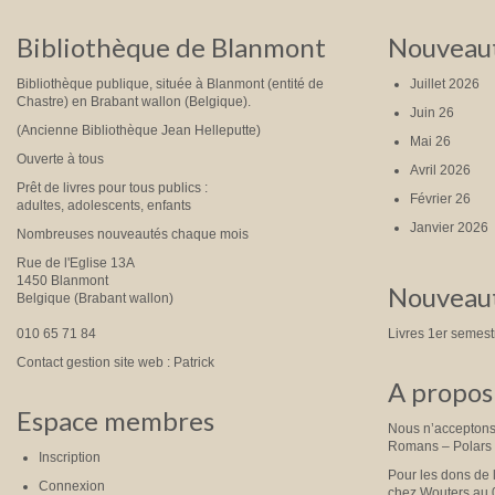
Bibliothèque de Blanmont
Nouveaut
Bibliothèque publique, située à Blanmont (entité de
Juillet 2026
Chastre) en Brabant wallon (Belgique).
Juin 26
(Ancienne Bibliothèque Jean Helleputte)
Mai 26
Ouverte à tous
Avril 2026
Prêt de livres pour tous publics :
Février 26
adultes, adolescents, enfants
Janvier 2026
Nombreuses nouveautés chaque mois
Rue de l'Eglise 13A
1450 Blanmont
Nouveaut
Belgique (Brabant wallon)
010 65 71 84
Livres 1er semes
Contact gestion site web : Patrick
A propos 
Espace membres
Nous n’acceptons 
Romans – Polars
Inscription
Pour les dons de 
Connexion
chez Wouters au 