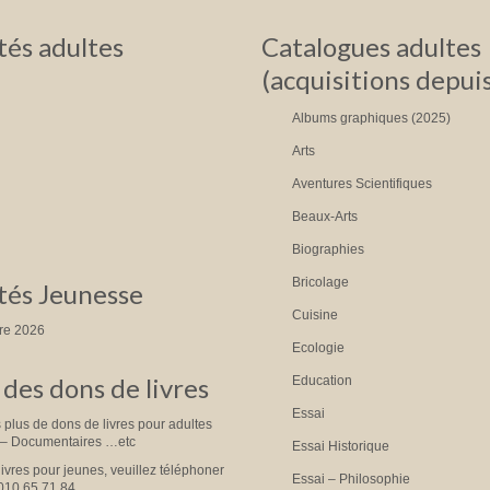
és adultes
Catalogues adultes
(acquisitions depui
Albums graphiques (2025)
Arts
Aventures Scientifiques
Beaux-Arts
Biographies
Bricolage
és Jeunesse
Cuisine
tre 2026
Ecologie
des dons de livres
Education
Essai
plus de dons de livres pour adultes
 – Documentaires …etc
Essai Historique
livres pour jeunes, veuillez téléphoner
Essai – Philosophie
010.65.71.84