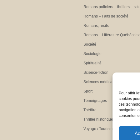
Romans policiers – thrillers – sci
Romans – Faits de société
Romans, récits
Romans – Littérature Québécois
Société
Sociologie
Spiritualité
Science-fiction
Sciences médicales
Sport
Pour offrir 
cookies pour
Témoignages
ces technolo
Théâtre
navigation ou
consentement
Thriller historique
Voyage / Tourisme
Ac