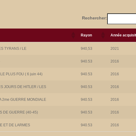
Rechercher:
La
Nouveautés
Rayon
Année acquisit
Bibliothèque
juillet & Cana
sur Canal
Zoom
Zoom
15 juillet 2026
S TYRANS / LE
940,53
2021
16 juillet 2026
News / Nouvelle
Infos / News
acquisitions
4
940.53
2016
Canal Zoom a
Bonjour, Vous
diffusé le 16 juillet
pouvez découvri
un reportage sur la
les nouveautés d
LE PLUS FOU ( 6 juin 44)
940.53
2016
[...]
[...]
Bibliothèque de
juillet via ce lien S
Blanmont dans le
rien ne change, l
Lire la
Lire la
cadre de
reportage de
S JOURS DE HITLER / LES
940.53
2016
suite…
suite…
l’émission Fruit de
Canal Zoom sur l
ma passion. Pour
bibliothèque sera
LA 2me GUERRE MONDIALE
940.53
2016
(re)voir l’émission
diffusé ce jeudi 1
sur le site web de
à 18h00 Partage
Canal Zoom Pour
la page
S DE GUERRE (40-45)
940.53
2016
(re)voir sur la
page Facebook de
Canal Zoom
E ET DE LARMES
940.53
2016
Partagez la page