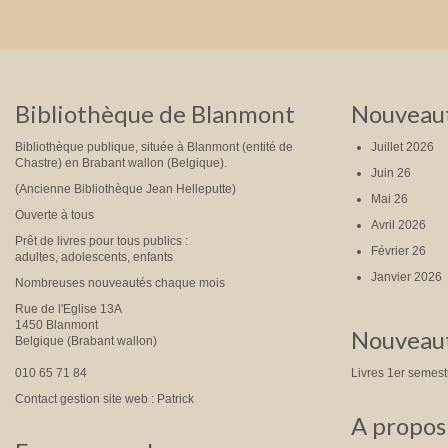
Bibliothèque de Blanmont
Nouveaut
Bibliothèque publique, située à Blanmont (entité de
Juillet 2026
Chastre) en Brabant wallon (Belgique).
Juin 26
(Ancienne Bibliothèque Jean Helleputte)
Mai 26
Ouverte à tous
Avril 2026
Prêt de livres pour tous publics :
Février 26
adultes, adolescents, enfants
Janvier 2026
Nombreuses nouveautés chaque mois
Rue de l'Eglise 13A
1450 Blanmont
Nouveaut
Belgique (Brabant wallon)
010 65 71 84
Livres 1er semes
Contact gestion site web : Patrick
A propos 