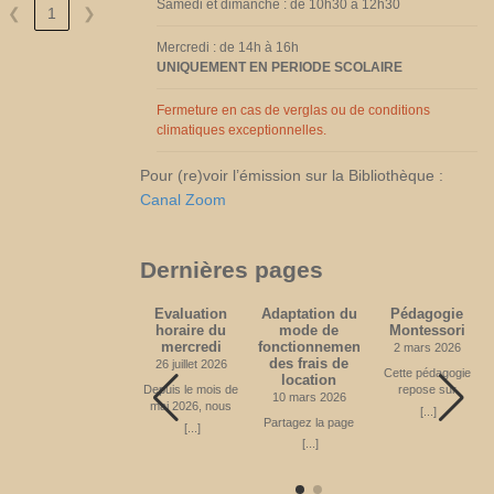
Attention sens de
Samedi et dimanche : de 10h30 à 12h30
❮
1
❯
circulation unique
sur la Place
Mercredi : de 14h à 16h
Féchère. Fin
UNIQUEMENT EN PERIODE SCOLAIRE
prévue en
novembre 2026
Partagez la page
Fermeture en cas de verglas ou de conditions
climatiques exceptionnelles.
Pour (re)voir l’émission sur la Bibliothèque :
Canal Zoom
Dernières pages
Médecine
Evaluation
Adaptation du
Pédagogie
(acquisitions
horaire du
mode de
Montessori
depuis 2010)
mercredi
fonctionnement
2 mars 2026
des frais de
20 avril 2024
26 juillet 2026
Cette pédagogie
location
Partagez la page
Depuis le mois de
repose sur
10 mars 2026
mai 2026, nous
certains principes
[...]
[...]
offrons un
Partagez la page
fondamentaux.
[...]
nouveau créneau
Apprendre en
[...]
horaire le mercredi
mouvement
de 14h à 16h00,
L’enfant, dans une
ce qui était le choix
ambiance