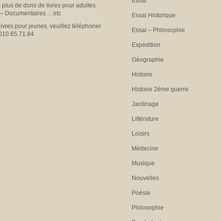
Essai
plus de dons de livres pour adultes
 – Documentaires …etc
Essai Historique
livres pour jeunes, veuillez téléphoner
Essai – Philosophie
010.65.71.84
Expédition
Géographie
Histoire
Histoire 2ème guerre
Jardinage
Littérature
Loisirs
Médecine
Musique
Nouvelles
Poésie
Philosophie