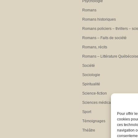
Psychologie
Romans
Romans historiques
Romans policiers – thrillers – sci
Romans – Faits de société
Romans, récits
Romans – Littérature Québécois
Société
Sociologie
Spiritualité
Science-fiction
Sciences médicales
Sport
Pour offrir 
cookies pour
Témoignages
ces technolo
Théâtre
navigation ou
consentement