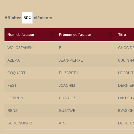
Afficher
éléments
Nom de l'auteur
Prénom de l'auteur
Titre
WOLOSZANSKI
B.
CHOC DE
AZEMA
JEAN-PIERRE
6 JUIN 4
COQUART
ELIZABETH
LE JOUR 
FEST
JOACHIM
DERNIER
LE BRUN
CHARLES
Hre DE 
RENS
GUSTAVE
EVASION
SCHEINOWITZ
A. S.
DE TERR