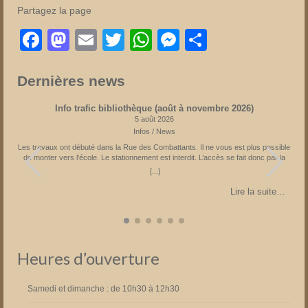
Partagez la page
Facebook
Mastodon
Email
Twitter
WhatsApp
Messenger
Partager
Dernières news
Info trafic bibliothèque (août à novembre 2026)
5 août 2026
Infos / News
Les travaux ont débuté dans la Rue des Combattants. Il ne vous est plus possible
s
de monter vers l’école. Le stationnement est interdit. L’accès se fait donc par la
Rue du Château suivie par la Rue de l’Eglise. Parking à l’église ou à la Place
[...]
Fechere. Attention sens de circulation unique sur la Place Féchère. Fin prévue en
novembre 2026 Partagez la page
…
Lire la suite…
Heures d’ouverture
Samedi et dimanche : de 10h30 à 12h30