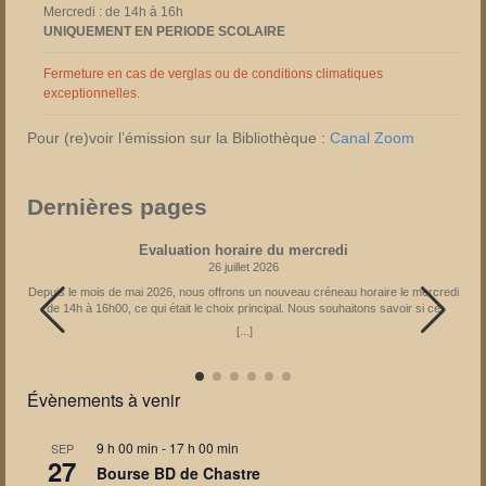
Mercredi : de 14h à 16h
UNIQUEMENT EN PERIODE SCOLAIRE
Fermeture en cas de verglas ou de conditions climatiques
exceptionnelles.
Pour (re)voir l’émission sur la Bibliothèque :
Canal Zoom
Dernières pages
Evaluation horaire du mercredi
26 juillet 2026
Depuis le mois de mai 2026, nous offrons un nouveau créneau horaire le mercredi
de 14h à 16h00, ce qui était le choix principal. Nous souhaitons savoir si ce
créneau reste le meilleur pour vous. En fonction des réponses obtenues, l’horaire
[...]
pourrait être adapté à partir de janvier 2027. Il vous est donc possible d’exprimer
votre avis via le formulaire : Partagez la page
Évènements à venir
9 h 00 min
-
17 h 00 min
SEP
27
Bourse BD de Chastre