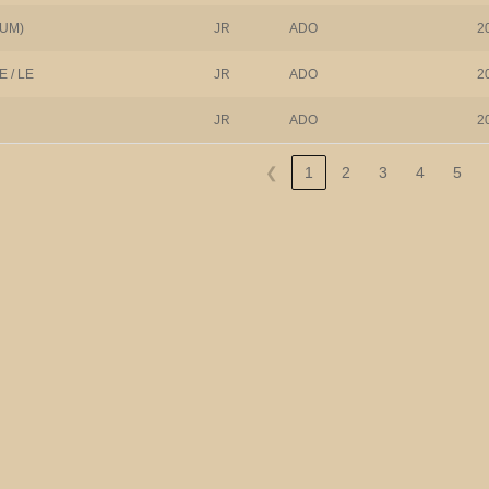
LUM)
JR
ADO
2
 / LE
JR
ADO
2
JR
ADO
2
❮
1
2
3
4
5
Sport
Romans
(acquisitions
graphiques
depuis 2025)
(acquisitions
depuis 2025)
9 avril 2025
7 mars 2025
Partagez la page
Partagez la page
[...]
[...]