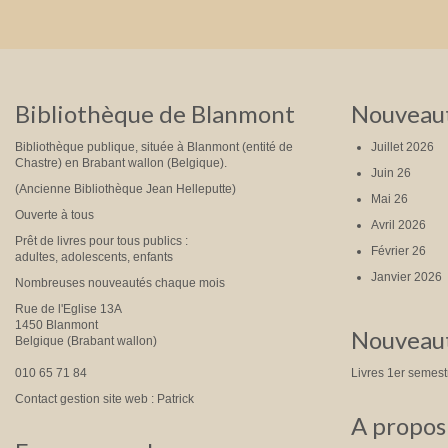
Bibliothèque de Blanmont
Nouveaut
Bibliothèque publique, située à Blanmont (entité de
Juillet 2026
Chastre) en Brabant wallon (Belgique).
Juin 26
(Ancienne Bibliothèque Jean Helleputte)
Mai 26
Ouverte à tous
Avril 2026
Prêt de livres pour tous publics :
Février 26
adultes, adolescents, enfants
Janvier 2026
Nombreuses nouveautés chaque mois
Rue de l'Eglise 13A
1450 Blanmont
Nouveaut
Belgique (Brabant wallon)
010 65 71 84
Livres 1er semes
Contact gestion site web : Patrick
A propos 