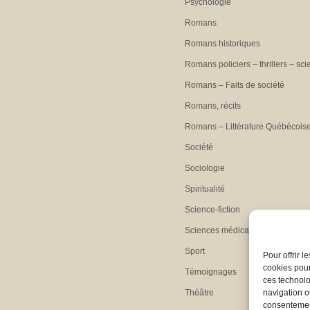
Psychologie
Romans
Romans historiques
Romans policiers – thrillers – sci
Romans – Faits de société
Romans, récits
Romans – Littérature Québécois
Société
Sociologie
Spiritualité
Science-fiction
Sciences médicales
Sport
Pour offrir 
cookies pour
Témoignages
ces technolo
Théâtre
navigation ou
consentement