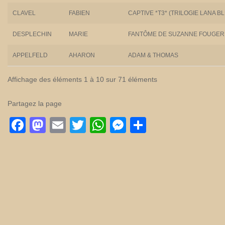
CLAVEL
FABIEN
CAPTIVE *T3* (TRILOGIE LANA B
DESPLECHIN
MARIE
FANTÔME DE SUZANNE FOUGERE
APPELFELD
AHARON
ADAM & THOMAS
Affichage des éléments 1 à 10 sur 71 éléments
Partagez la page
Facebook
Mastodon
Email
Twitter
WhatsApp
Messenger
Partager