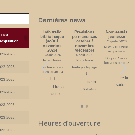
Dernières news
Quelques
Info trafic
Prévisions
Nouveautés
nnée
l
news
bibliothèque
permanences
jeunesse
'acquisition
(août à
octobre /
24 juin 2026
25 juillet 2026
novembre
novembre
News
News / Nouvelles
2026)
/décembre
s
acquisitions
La bibliothèque
023-2025
5 août 2026
5 août 2026
compte environ
Bonjour, Sur ce
Infos / News
Non classé
400 lecteurs
lien vous pourrez
[...]
023-2025
r
(inclus les enfants
Les travaux ont
Partagez la page
voir les livres
[...]
e
de l’école de
débuté dans la
jeunesses acquis
[...]
Lire la
i
Blanmont) En 2025
Rue des
sur le premier
Lire la
[...]
023-2025
suite…
e
: 8000 livres ont
Combattants. Il ne
semestre 2026.
Lire la
suite…
été empruntés.
vous est plus
Partagez la page
Lire la
suite…
a
450 livres ont été
possible de monter
023-2025
suite…
achetés pour un
vers l’école. Le
6
budget de 5427 €
stationnement est
z
Partagez la page
interdit. L’accès se
023-2025
fait donc par la
Rue du Château
suivie par la Rue
023-2025
Heures d’ouverture
de l’Eglise. Parking
à l’église ou à la
023-2025
Place Fechere.