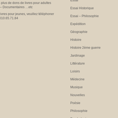
Essai
plus de dons de livres pour adultes
 – Documentaires …etc
Essai Historique
livres pour jeunes, veuillez téléphoner
Essai – Philosophie
010.65.71.84
Expédition
Géographie
Histoire
Histoire 2ème guerre
Jardinage
Littérature
Loisirs
Médecine
Musique
Nouvelles
Poésie
Philosophie