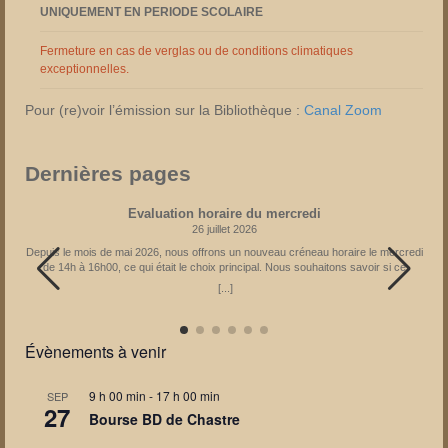
UNIQUEMENT EN PERIODE SCOLAIRE
Fermeture en cas de verglas ou de conditions climatiques
exceptionnelles.
Pour (re)voir l’émission sur la Bibliothèque :
Canal Zoom
Dernières pages
Evaluation horaire du mercredi
26 juillet 2026
Depuis le mois de mai 2026, nous offrons un nouveau créneau horaire le mercredi
de 14h à 16h00, ce qui était le choix principal. Nous souhaitons savoir si ce
créneau reste le meilleur pour vous. En fonction des réponses obtenues, l’horaire
[...]
pourrait être adapté à partir de janvier 2027. Il vous est donc possible d’exprimer
votre avis via le formulaire : Partagez la page
Évènements à venir
9 h 00 min
-
17 h 00 min
SEP
27
Bourse BD de Chastre