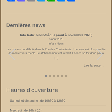
Dernières news
Info trafic bibliothèque (août à novembre 2026)
5 août 2026
Infos / News
Les travaux ont débuté dans la Rue des Combattants. Il ne vous est plus possible
s
de monter vers l’école. Le stationnement est interdit. L’accès se fait donc par la
Rue du Château suivie par la Rue de l’Eglise. Parking à l’église ou à la Place
[...]
Fechere. Attention sens de circulation unique sur la Place Féchère. Fin prévue en
novembre 2026 Partagez la page
…
Lire la suite…
Heures d’ouverture
Samedi et dimanche : de 10h30 à 12h30
Mercredi : de 14h à 16h