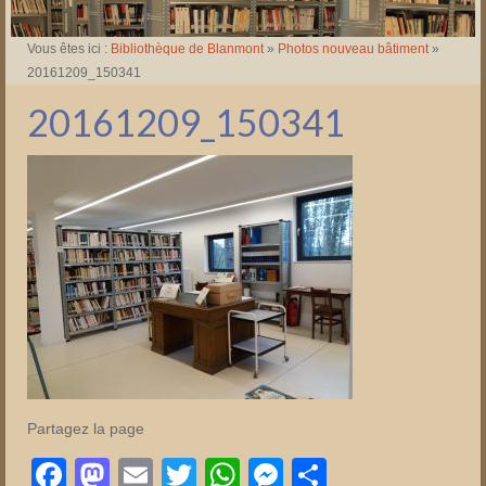
Vous êtes ici :
Bibliothèque de Blanmont
»
Photos nouveau bâtiment
»
20161209_150341
20161209_150341
Partagez la page
Facebook
Mastodon
Email
Twitter
WhatsApp
Messenger
Partager