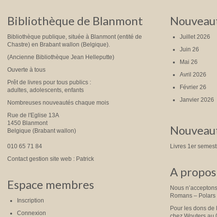
Bibliothèque de Blanmont
Nouveaut
Bibliothèque publique, située à Blanmont (entité de
Juillet 2026
Chastre) en Brabant wallon (Belgique).
Juin 26
(Ancienne Bibliothèque Jean Helleputte)
Mai 26
Ouverte à tous
Avril 2026
Prêt de livres pour tous publics :
Février 26
adultes, adolescents, enfants
Janvier 2026
Nombreuses nouveautés chaque mois
Rue de l'Eglise 13A
1450 Blanmont
Nouveaut
Belgique (Brabant wallon)
010 65 71 84
Livres 1er semes
Contact gestion site web : Patrick
A propos 
Espace membres
Nous n’acceptons 
Romans – Polars
Inscription
Pour les dons de 
Connexion
chez Wouters au 