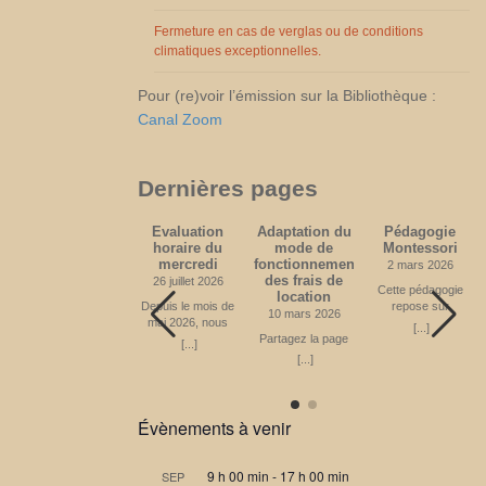
novembre 2026
Partagez la page
Fermeture en cas de verglas ou de conditions
climatiques exceptionnelles.
Pour (re)voir l’émission sur la Bibliothèque :
Canal Zoom
Dernières pages
Médecine
Evaluation
Adaptation du
Pédagogie
(acquisitions
horaire du
mode de
Montessori
depuis 2010)
mercredi
fonctionnement
2 mars 2026
des frais de
20 avril 2024
26 juillet 2026
Cette pédagogie
location
Partagez la page
Depuis le mois de
repose sur
10 mars 2026
mai 2026, nous
certains principes
[...]
[...]
offrons un
Partagez la page
fondamentaux.
[...]
nouveau créneau
Apprendre en
[...]
horaire le mercredi
mouvement
de 14h à 16h00,
L’enfant, dans une
ce qui était le choix
ambiance
principal. Nous
Montessori, a la
Évènements à venir
souhaitons savoir
possibilité de
si ce créneau
répondre à son
reste le meilleur
besoin naturel de
9 h 00 min
-
17 h 00 min
SEP
pour vous. En
bouger, tant par la