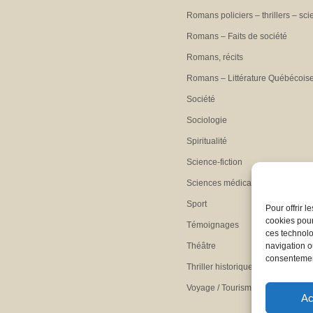
Romans policiers – thrillers – sci
Romans – Faits de société
Romans, récits
Romans – Littérature Québécois
Société
Sociologie
Spiritualité
Science-fiction
Sciences médicales
Sport
Pour offrir 
cookies pour
Témoignages
ces technolo
Théâtre
navigation ou
consentement
Thriller historique
Voyage / Tourisme
Ac