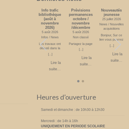
Quelques
Info trafic
Prévisions
Nouveautés
l
news
bibliothèque
permanences
jeunesse
(août à
octobre /
24 juin 2026
25 juillet 2026
novembre
novembre
News
News / Nouvelles
2026)
/décembre
s
acquisitions
La bibliothèque
5 août 2026
5 août 2026
compte environ
Bonjour, Sur ce
Infos / News
Non classé
400 lecteurs
lien vous pourrez
[...]
r
(inclus les enfants
Les travaux ont
Partagez la page
voir les livres
[...]
e
de l’école de
débuté dans la
jeunesses acquis
[...]
Lire la
i
Blanmont) En 2025
Rue des
sur le premier
Lire la
[...]
suite…
e
: 8000 livres ont
Combattants. Il ne
semestre 2026.
Lire la
suite…
été empruntés.
vous est plus
Partagez la page
Lire la
suite…
a
450 livres ont été
possible de monter
suite…
achetés pour un
vers l’école. Le
6
budget de 5427 €
stationnement est
z
Partagez la page
interdit. L’accès se
fait donc par la
Rue du Château
suivie par la Rue
Heures d’ouverture
de l’Eglise. Parking
à l’église ou à la
Place Fechere.
Attention sens de
Samedi et dimanche : de 10h30 à 12h30
circulation unique
sur la Place
Mercredi : de 14h à 16h
Féchère. Fin
UNIQUEMENT EN PERIODE SCOLAIRE
prévue en