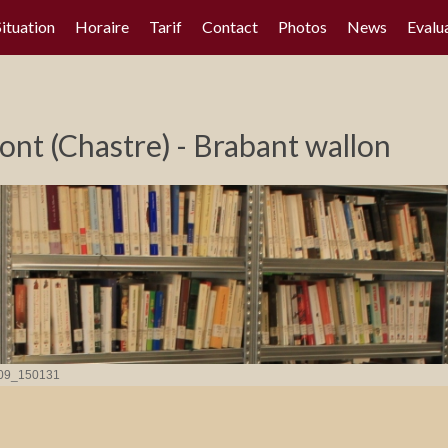
Situation
Horaire
Tarif
Contact
Photos
News
Evalu
nt (Chastre) - Brabant wallon
09_150131