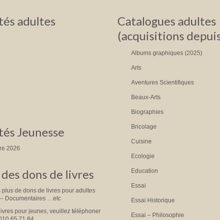
és adultes
Catalogues adultes
(acquisitions depui
Albums graphiques (2025)
Arts
Aventures Scientifiques
Beaux-Arts
Biographies
Bricolage
és Jeunesse
Cuisine
tre 2026
Ecologie
des dons de livres
Education
Essai
plus de dons de livres pour adultes
 – Documentaires …etc
Essai Historique
livres pour jeunes, veuillez téléphoner
Essai – Philosophie
010.65.71.84