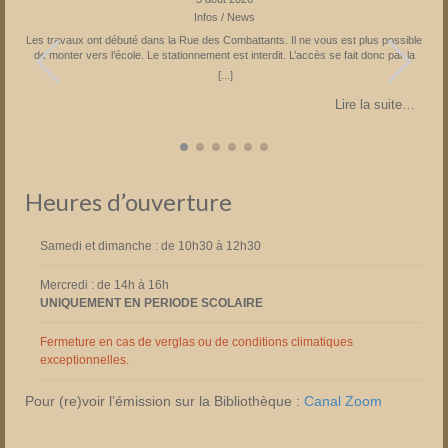
Infos / News
Les travaux ont débuté dans la Rue des Combattants. Il ne vous est plus possible
s
de monter vers l’école. Le stationnement est interdit. L’accès se fait donc par la
Rue du Château suivie par la Rue de l’Eglise. Parking à l’église ou à la Place
[...]
Fechere. Attention sens de circulation unique sur la Place Féchère. Fin prévue en
novembre 2026 Partagez la page
…
Lire la suite…
Heures d’ouverture
Samedi et dimanche : de 10h30 à 12h30
Mercredi : de 14h à 16h
UNIQUEMENT EN PERIODE SCOLAIRE
Fermeture en cas de verglas ou de conditions climatiques
exceptionnelles.
Pour (re)voir l’émission sur la Bibliothèque :
Canal Zoom