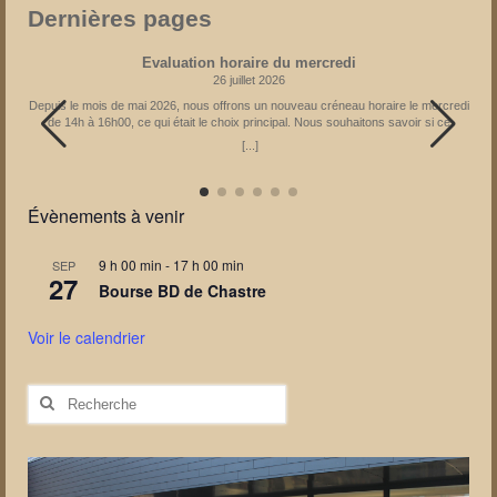
Dernières pages
Evaluation horaire du mercredi
26 juillet 2026
Depuis le mois de mai 2026, nous offrons un nouveau créneau horaire le mercredi
de 14h à 16h00, ce qui était le choix principal. Nous souhaitons savoir si ce
créneau reste le meilleur pour vous. En fonction des réponses obtenues, l’horaire
[...]
pourrait être adapté à partir de janvier 2027. Il vous est donc possible d’exprimer
votre avis via le formulaire : Partagez la page
Évènements à venir
9 h 00 min
-
17 h 00 min
SEP
27
Bourse BD de Chastre
Voir le calendrier
Rechercher
: