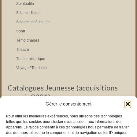
Spiritualité
Science-fiction
Sciences médicales
Sport
Témoignages
Théâtre
Thriller historique
Voyage / Tourisme
Catalogues Jeunesse (acquisitions
depuis 2021)
Gérer le consentement
Pédagogie Montessori
Pour offrir les meilleures expériences, nous utilisons des technologies
Romans pour ENFANTS
telles que les cookies pour stocker et/ou accéder aux informations des
Romans pour JUNIORS
appareils. Le fait de consentir à ces technologies nous permettra de traiter
des données telles que le comportement de navigation ou les ID uniques
Livres instructifs pour enfants