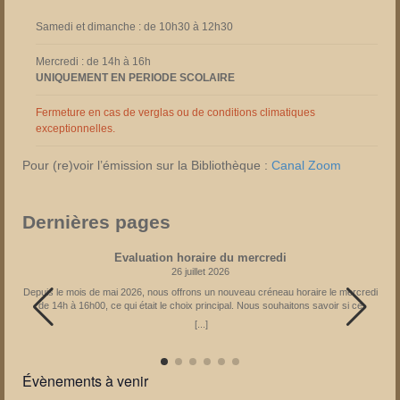
Samedi et dimanche : de 10h30 à 12h30
Mercredi : de 14h à 16h
UNIQUEMENT EN PERIODE SCOLAIRE
Fermeture en cas de verglas ou de conditions climatiques
exceptionnelles.
Pour (re)voir l’émission sur la Bibliothèque :
Canal Zoom
Dernières pages
Evaluation horaire du mercredi
26 juillet 2026
Depuis le mois de mai 2026, nous offrons un nouveau créneau horaire le mercredi
de 14h à 16h00, ce qui était le choix principal. Nous souhaitons savoir si ce
créneau reste le meilleur pour vous. En fonction des réponses obtenues, l’horaire
[...]
pourrait être adapté à partir de janvier 2027. Il vous est donc possible d’exprimer
votre avis via le formulaire : Partagez la page
Évènements à venir