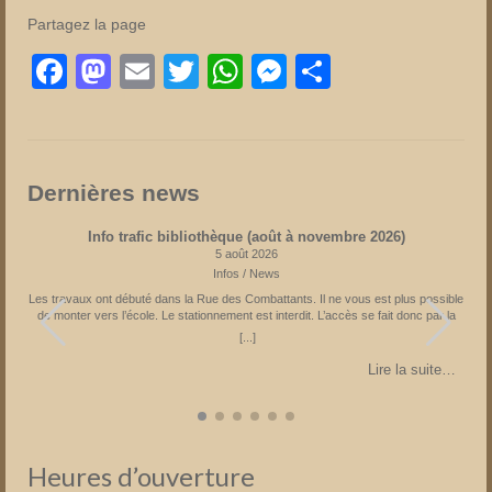
Partagez la page
Facebook
Mastodon
Email
Twitter
WhatsApp
Messenger
Partager
Dernières news
Info trafic bibliothèque (août à novembre 2026)
5 août 2026
Infos / News
Les travaux ont débuté dans la Rue des Combattants. Il ne vous est plus possible
s
de monter vers l’école. Le stationnement est interdit. L’accès se fait donc par la
Rue du Château suivie par la Rue de l’Eglise. Parking à l’église ou à la Place
[...]
Fechere. Attention sens de circulation unique sur la Place Féchère. Fin prévue en
novembre 2026 Partagez la page
…
Lire la suite…
Heures d’ouverture