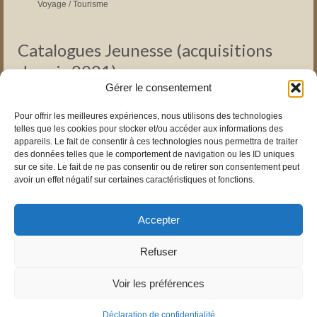
Voyage / Tourisme
Catalogues Jeunesse (acquisitions
depuis 2021)
Gérer le consentement
Pédagogie Montessori
Pour offrir les meilleures expériences, nous utilisons des technologies
Romans pour ENFANTS
telles que les cookies pour stocker et/ou accéder aux informations des
Romans pour JUNIORS
appareils. Le fait de consentir à ces technologies nous permettra de traiter
des données telles que le comportement de navigation ou les ID uniques
Livres instructifs pour enfants
sur ce site. Le fait de ne pas consentir ou de retirer son consentement peut
avoir un effet négatif sur certaines caractéristiques et fonctions.
BD Jeunesse
Livres pour Enfants DYSLEXIQUES
Accepter
Mangas
Livres pour ADOS
Refuser
Livres pour ADOS 15 ans et +
Voir les préférences
© 2009 - 2026 Bibliothèque de Blanmont - Blanmont (Chastre)
De Visu on web
Déclaration de confidentialité