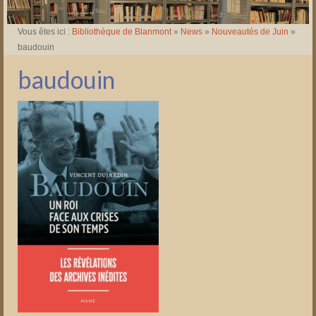
Vous êtes ici :
Bibliothèque de Blanmont
»
News
»
Nouveautés de Juin
»
baudouin
baudouin