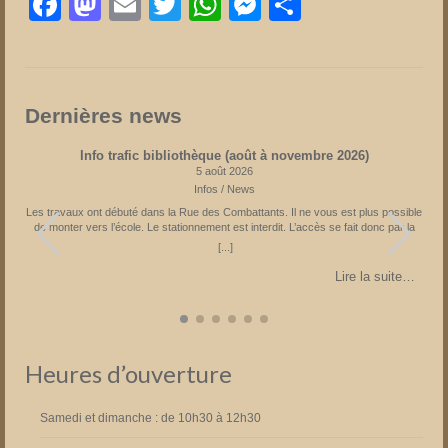
Facebook
Mastodon
Email
Twitter
WhatsApp
Messenger
Partager
Dernières news
Info trafic bibliothèque (août à novembre 2026)
5 août 2026
Infos / News
Les travaux ont débuté dans la Rue des Combattants. Il ne vous est plus possible
s
de monter vers l’école. Le stationnement est interdit. L’accès se fait donc par la
Rue du Château suivie par la Rue de l’Eglise. Parking à l’église ou à la Place
[...]
Fechere. Attention sens de circulation unique sur la Place Féchère. Fin prévue en
novembre 2026 Partagez la page
…
Lire la suite…
Heures d’ouverture
Samedi et dimanche : de 10h30 à 12h30