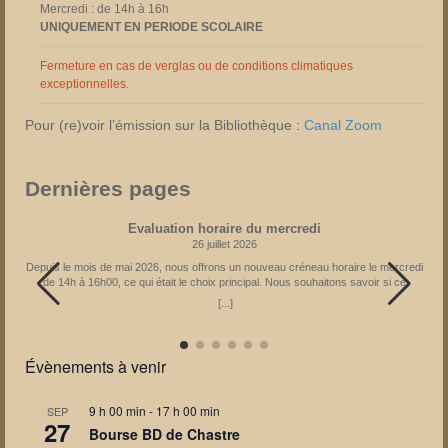
Mercredi : de 14h à 16h
UNIQUEMENT EN PERIODE SCOLAIRE
Fermeture en cas de verglas ou de conditions climatiques
exceptionnelles.
Pour (re)voir l’émission sur la Bibliothèque :
Canal Zoom
Dernières pages
Evaluation horaire du mercredi
26 juillet 2026
Depuis le mois de mai 2026, nous offrons un nouveau créneau horaire le mercredi
de 14h à 16h00, ce qui était le choix principal. Nous souhaitons savoir si ce
créneau reste le meilleur pour vous. En fonction des réponses obtenues, l’horaire
[...]
pourrait être adapté à partir de janvier 2027. Il vous est donc possible d’exprimer
votre avis via le formulaire : Partagez la page
Évènements à venir
9 h 00 min
-
17 h 00 min
SEP
27
Bourse BD de Chastre