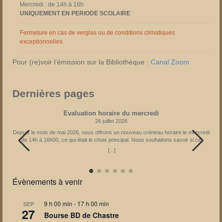
Mercredi : de 14h à 16h
UNIQUEMENT EN PERIODE SCOLAIRE
Fermeture en cas de verglas ou de conditions climatiques
exceptionnelles.
Pour (re)voir l’émission sur la Bibliothèque :
Canal Zoom
Dernières pages
Evaluation horaire du mercredi
26 juillet 2026
Depuis le mois de mai 2026, nous offrons un nouveau créneau horaire le mercredi
de 14h à 16h00, ce qui était le choix principal. Nous souhaitons savoir si ce
créneau reste le meilleur pour vous. En fonction des réponses obtenues, l’horaire
[...]
pourrait être adapté à partir de janvier 2027. Il vous est donc possible d’exprimer
votre avis via le formulaire : Partagez la page
Évènements à venir
9 h 00 min
-
17 h 00 min
SEP
27
Bourse BD de Chastre