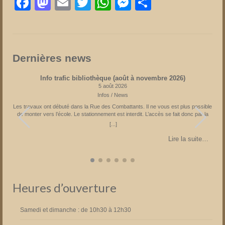
Facebook
Mastodon
Email
Twitter
WhatsApp
Messenger
Partager
Dernières news
Info trafic bibliothèque (août à novembre 2026)
5 août 2026
Infos / News
Les travaux ont débuté dans la Rue des Combattants. Il ne vous est plus possible
s
de monter vers l’école. Le stationnement est interdit. L’accès se fait donc par la
Rue du Château suivie par la Rue de l’Eglise. Parking à l’église ou à la Place
[...]
Fechere. Attention sens de circulation unique sur la Place Féchère. Fin prévue en
novembre 2026 Partagez la page
…
Lire la suite…
Heures d’ouverture
Samedi et dimanche : de 10h30 à 12h30