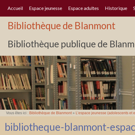
Accueil
Espace jeunesse
Espace adultes
Historique
Bibliothèque de Blanmont
Bibliothèque publique de Blanmo
Vous êtes ici :
Bibliothèque de Blanmont
»
L’espace jeunesse (adolescents et e
bibliotheque-blanmont-espa