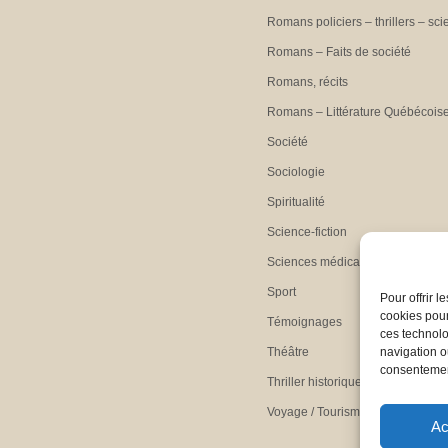
Romans policiers – thrillers – sci
Romans – Faits de société
Romans, récits
Romans – Littérature Québécois
Société
Sociologie
Spiritualité
Science-fiction
Sciences médicales
Sport
Pour offrir 
cookies pour
Témoignages
ces technolo
Théâtre
navigation ou
consentement
Thriller historique
Voyage / Tourisme
Ac