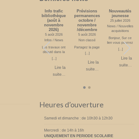
Quelques
Info trafic
Prévisions
Nouveautés
l
news
bibliothèque
permanences
jeunesse
(août à
octobre /
24 juin 2026
25 juillet 2026
novembre
novembre
News
News / Nouvelles
2026)
/décembre
s
acquisitions
La bibliothèque
5 août 2026
5 août 2026
compte environ
Bonjour, Sur ce
Infos / News
Non classé
400 lecteurs
lien vous pourrez
[...]
r
(inclus les enfants
Les travaux ont
Partagez la page
voir les livres
[...]
e
de l’école de
débuté dans la
jeunesses acquis
[...]
Lire la
i
Blanmont) En 2025
Rue des
sur le premier
Lire la
[...]
suite…
e
: 8000 livres ont
Combattants. Il ne
semestre 2026.
Lire la
suite…
été empruntés.
vous est plus
Partagez la page
Lire la
suite…
a
450 livres ont été
possible de monter
suite…
achetés pour un
vers l’école. Le
6
budget de 5427 €
stationnement est
z
Partagez la page
interdit. L’accès se
fait donc par la
Rue du Château
suivie par la Rue
Heures d’ouverture
de l’Eglise. Parking
à l’église ou à la
Place Fechere.
Attention sens de
Samedi et dimanche : de 10h30 à 12h30
circulation unique
sur la Place
Mercredi : de 14h à 16h
Féchère. Fin
UNIQUEMENT EN PERIODE SCOLAIRE
prévue en