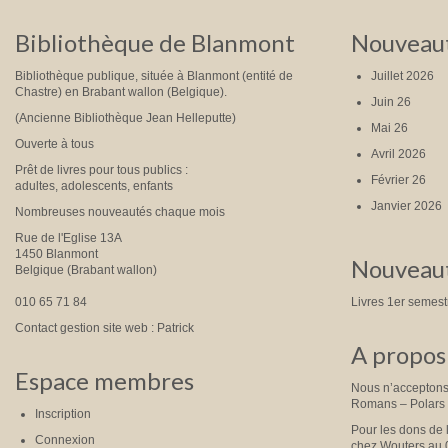
Bibliothèque de Blanmont
Nouveaut
Bibliothèque publique, située à Blanmont (entité de
Juillet 2026
Chastre) en Brabant wallon (Belgique).
Juin 26
(Ancienne Bibliothèque Jean Helleputte)
Mai 26
Ouverte à tous
Avril 2026
Prêt de livres pour tous publics :
Février 26
adultes, adolescents, enfants
Janvier 2026
Nombreuses nouveautés chaque mois
Rue de l'Eglise 13A
1450 Blanmont
Nouveaut
Belgique (Brabant wallon)
010 65 71 84
Livres 1er semes
Contact gestion site web : Patrick
A propos 
Espace membres
Nous n’acceptons 
Romans – Polars
Inscription
Pour les dons de 
Connexion
chez Wouters au 