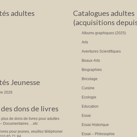
és adultes
Catalogues adultes
(acquisitions depui
Albums graphiques (2025)
Arts
Aventures Scientifiques
Beaux-Arts
Biographies
Bricolage
és Jeunesse
Cuisine
tre 2026
Ecologie
des dons de livres
Education
Essai
plus de dons de livres pour adultes
 – Documentaires …etc
Essai Historique
livres pour jeunes, veuillez téléphoner
Essai – Philosophie
010.65.71.84