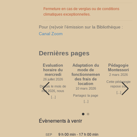
novembre 2026
Partagez la page
Fermeture en cas de verglas ou de conditions
climatiques exceptionnelles.
Pour (re)voir l’émission sur la Bibliothèque :
Canal Zoom
Dernières pages
Médecine
Evaluation
Adaptation du
Pédagogie
(acquisitions
horaire du
mode de
Montessori
depuis 2010)
mercredi
fonctionnement
2 mars 2026
des frais de
20 avril 2024
26 juillet 2026
Cette pédagogie
location
Partagez la page
Depuis le mois de
repose sur
10 mars 2026
mai 2026, nous
certains principes
[...]
[...]
offrons un
Partagez la page
fondamentaux.
[...]
nouveau créneau
Apprendre en
[...]
horaire le mercredi
mouvement
de 14h à 16h00,
L’enfant, dans une
ce qui était le choix
ambiance
principal. Nous
Montessori, a la
Évènements à venir
souhaitons savoir
possibilité de
si ce créneau
répondre à son
reste le meilleur
besoin naturel de
9 h 00 min
-
17 h 00 min
SEP
pour vous. En
bouger, tant par la