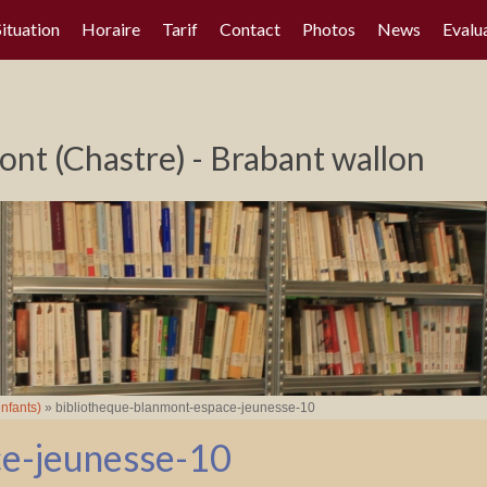
Situation
Horaire
Tarif
Contact
Photos
News
Evalu
nt (Chastre) - Brabant wallon
nfants)
»
bibliotheque-blanmont-espace-jeunesse-10
ce-jeunesse-10