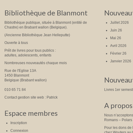
Bibliothèque de Blanmont
Nouveaut
Bibliothèque publique, située à Blanmont (entité de
Juillet 2026
Chastre) en Brabant wallon (Belgique).
Juin 26
(Ancienne Bibliothèque Jean Helleputte)
Mai 26
Ouverte à tous
Avril 2026
Prêt de livres pour tous publics :
Février 26
adultes, adolescents, enfants
Janvier 2026
Nombreuses nouveautés chaque mois
Rue de l'Eglise 13A
1450 Blanmont
Nouveaut
Belgique (Brabant wallon)
010 65 71 84
Livres 1er semes
Contact gestion site web : Patrick
A propos 
Espace membres
Nous n’acceptons 
Romans – Polars
Inscription
Pour les dons de 
Connexion
chez Wouters au 