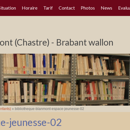
Situation
Horaire
Tarif
Contact
Photos
News
Evalu
nt (Chastre) - Brabant wallon
nfants)
»
bibliotheque-blanmont-espace-jeunesse-02
ce-jeunesse-02