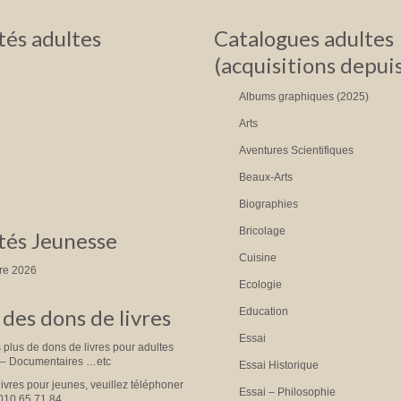
és adultes
Catalogues adultes
(acquisitions depui
Albums graphiques (2025)
Arts
Aventures Scientifiques
Beaux-Arts
Biographies
Bricolage
és Jeunesse
Cuisine
tre 2026
Ecologie
des dons de livres
Education
Essai
plus de dons de livres pour adultes
 – Documentaires …etc
Essai Historique
livres pour jeunes, veuillez téléphoner
Essai – Philosophie
010.65.71.84