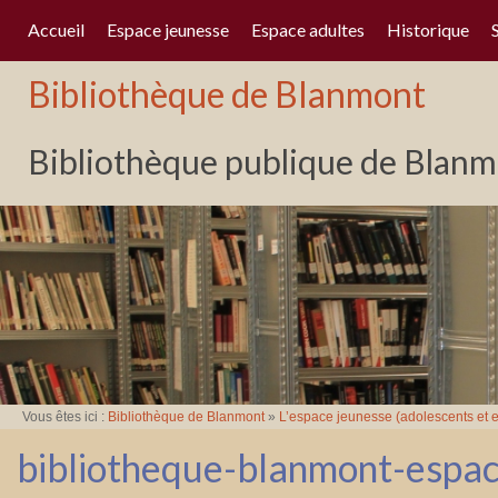
Accueil
Espace jeunesse
Espace adultes
Historique
Bibliothèque de Blanmont
Bibliothèque publique de Blanmo
Vous êtes ici :
Bibliothèque de Blanmont
»
L’espace jeunesse (adolescents et e
bibliotheque-blanmont-espa