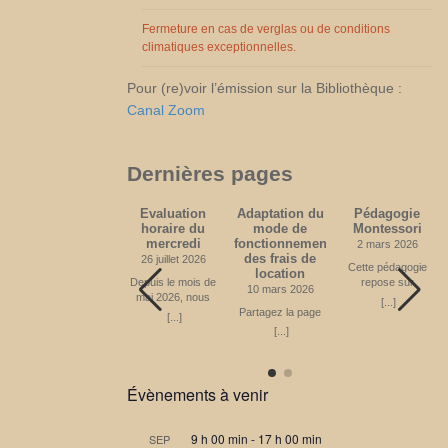
novembre 2026
Partagez la page
Fermeture en cas de verglas ou de conditions
climatiques exceptionnelles.
Pour (re)voir l’émission sur la Bibliothèque :
Canal Zoom
Dernières pages
Médecine
Evaluation
Adaptation du
Pédagogie
(acquisitions
horaire du
mode de
Montessori
depuis 2010)
mercredi
fonctionnement
2 mars 2026
des frais de
20 avril 2024
26 juillet 2026
Cette pédagogie
location
Partagez la page
Depuis le mois de
repose sur
10 mars 2026
mai 2026, nous
certains principes
[...]
[...]
offrons un
Partagez la page
fondamentaux.
[...]
nouveau créneau
Apprendre en
[...]
horaire le mercredi
mouvement
de 14h à 16h00,
L’enfant, dans une
ce qui était le choix
ambiance
principal. Nous
Montessori, a la
Évènements à venir
souhaitons savoir
possibilité de
si ce créneau
répondre à son
reste le meilleur
besoin naturel de
9 h 00 min
-
17 h 00 min
SEP
pour vous. En
bouger, tant par la