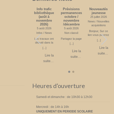
Quelques
Info trafic
Prévisions
Nouveautés
l
news
bibliothèque
permanences
jeunesse
(août à
octobre /
24 juin 2026
25 juillet 2026
novembre
novembre
News
News / Nouvelles
2026)
/décembre
s
acquisitions
La bibliothèque
5 août 2026
5 août 2026
compte environ
Bonjour, Sur ce
Infos / News
Non classé
400 lecteurs
lien vous pourrez
[...]
r
(inclus les enfants
Les travaux ont
Partagez la page
voir les livres
[...]
e
de l’école de
débuté dans la
jeunesses acquis
[...]
Lire la
i
Blanmont) En 2025
Rue des
sur le premier
Lire la
[...]
suite…
e
: 8000 livres ont
Combattants. Il ne
semestre 2026.
Lire la
suite…
été empruntés.
vous est plus
Partagez la page
Lire la
suite…
a
450 livres ont été
possible de monter
suite…
achetés pour un
vers l’école. Le
6
budget de 5427 €
stationnement est
z
Partagez la page
interdit. L’accès se
fait donc par la
Rue du Château
suivie par la Rue
Heures d’ouverture
de l’Eglise. Parking
à l’église ou à la
Place Fechere.
Attention sens de
Samedi et dimanche : de 10h30 à 12h30
circulation unique
sur la Place
Mercredi : de 14h à 16h
Féchère. Fin
UNIQUEMENT EN PERIODE SCOLAIRE
prévue en