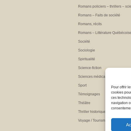
Romans policiers – thrillers – sci
Romans – Faits de société
Romans, récits
Romans – Littérature Québécois
Société
Sociologie
Spiritualité
Science-fiction
Sciences médicales
Sport
Pour offrir 
cookies pour
Témoignages
ces technolo
Théâtre
navigation ou
consentement
Thriller historique
Voyage / Tourisme
Ac